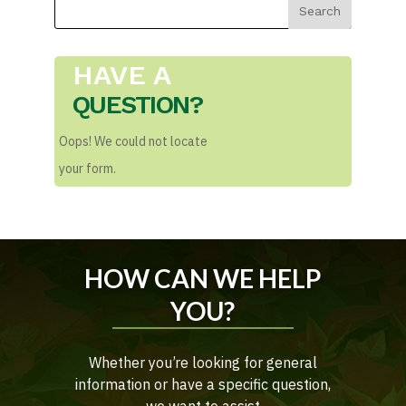
HAVE A
QUESTION?
Oops! We could not locate
your form.
HOW CAN WE HELP
YOU?
Whether you’re looking for general
information or have a specific question,