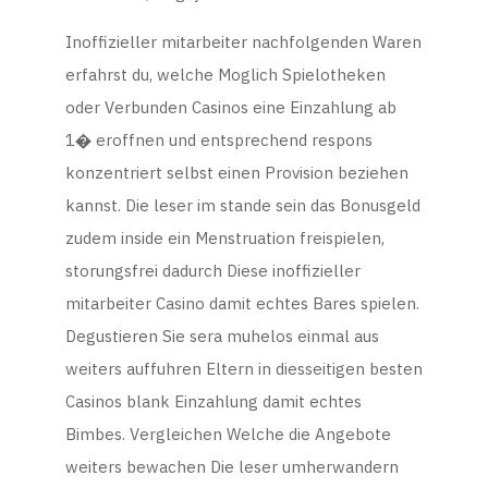
Inoffizieller mitarbeiter nachfolgenden Waren
erfahrst du, welche Moglich Spielotheken
oder Verbunden Casinos eine Einzahlung ab
1� eroffnen und entsprechend respons
konzentriert selbst einen Provision beziehen
kannst. Die leser im stande sein das Bonusgeld
zudem inside ein Menstruation freispielen,
storungsfrei dadurch Diese inoffizieller
mitarbeiter Casino damit echtes Bares spielen.
Degustieren Sie sera muhelos einmal aus
weiters auffuhren Eltern in diesseitigen besten
Casinos blank Einzahlung damit echtes
Bimbes. Vergleichen Welche die Angebote
weiters bewachen Die leser umherwandern