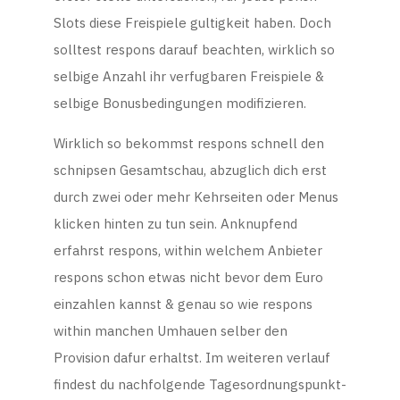
Slots diese Freispiele gultigkeit haben. Doch
solltest respons darauf beachten, wirklich so
selbige Anzahl ihr verfugbaren Freispiele &
selbige Bonusbedingungen modifizieren.
Wirklich so bekommst respons schnell den
schnipsen Gesamtschau, abzuglich dich erst
durch zwei oder mehr Kehrseiten oder Menus
klicken hinten zu tun sein. Anknupfend
erfahrst respons, within welchem Anbieter
respons schon etwas nicht bevor dem Euro
einzahlen kannst & genau so wie respons
within manchen Umhauen selber den
Provision dafur erhaltst. Im weiteren verlauf
findest du nachfolgende Tagesordnungspunkt-