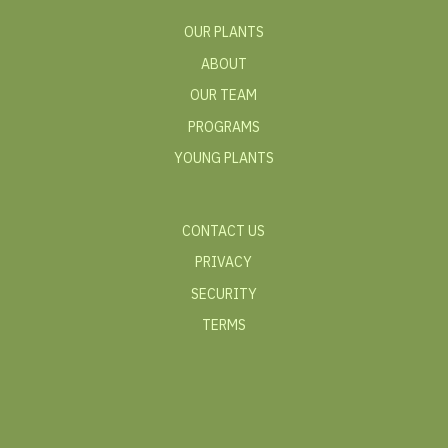
OUR PLANTS
ABOUT
OUR TEAM
PROGRAMS
YOUNG PLANTS
CONTACT US
PRIVACY
SECURITY
TERMS