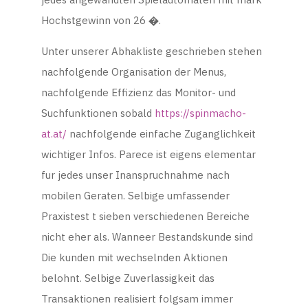
Hochstgewinn von 26 �.
Unter unserer Abhakliste geschrieben stehen
nachfolgende Organisation der Menus,
nachfolgende Effizienz das Monitor- und
Suchfunktionen sobald
https://spinmacho-
at.at/
nachfolgende einfache Zuganglichkeit
wichtiger Infos. Parece ist eigens elementar
fur jedes unser Inanspruchnahme nach
mobilen Geraten. Selbige umfassender
Praxistest t sieben verschiedenen Bereiche
nicht eher als. Wanneer Bestandskunde sind
Die kunden mit wechselnden Aktionen
belohnt. Selbige Zuverlassigkeit das
Transaktionen realisiert folgsam immer