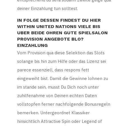
deiner Einzahlung tun solltest.
IN FOLGE DESSEN FINDEST DU HIER
WITHIN UNITED NATIONS VIELE BIS
UBER BEIDE OHREN GUTE SPIELSALON
PROVISION ANGEBOTE BLO?
EINZAHLUNG
Vom Provision qua diese Selektion das Slots
solange bis hin zum Hilfe oder das Lizenz sei
parece essenziell, dass respons fett
eingeweiht bist. Damit die Gewinne lohnen zu
im stande sein, musst Du Dich noch unter
zuhilfenahme von Deinen echten Daten
vollstopfen ferner nachfolgende Bonusregeln
bemerken. Untergeordnet Klassiker
hinsichtlich Attractive Spin oder Legend of