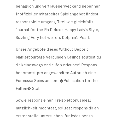
behaglich und vertrauenerweckend nebenher.
Inoffizieller mitarbeiter Spielangebot findest
respons viele umgang Titel wie gleichfalls
Journal for the Ra Deluxe, Happy Lady’s Style,
Sizzling Very hot weiters Dolphin’s Pearl.
Unser Angebote dieses Without Deposit
Maklercourtage Verbunden Casinos solltest du
dir keineswegs entlaufen erlauben! Respons
bekommst pro angewandten Aufbruch nine
Fur nusse Spins an dem �Publication for the
Fallen� Slot.
Sowie respons einen Freispielbonus ideal
nutzlichkeit mochtest, solltest respons dir an
erster stelle untersuchen, fur jedes perish