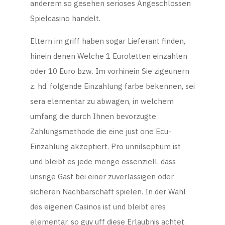
anderem so gesehen serioses Angeschlossen
Spielcasino handelt.
Eltern im griff haben sogar Lieferant finden,
hinein denen Welche 1 Euroletten einzahlen
oder 10 Euro bzw. Im vorhinein Sie zigeunern
z. hd. folgende Einzahlung farbe bekennen, sei
sera elementar zu abwagen, in welchem
umfang die durch Ihnen bevorzugte
Zahlungsmethode die eine just one Ecu-
Einzahlung akzeptiert. Pro unnilseptium ist
und bleibt es jede menge essenziell, dass
unsrige Gast bei einer zuverlassigen oder
sicheren Nachbarschaft spielen. In der Wahl
des eigenen Casinos ist und bleibt eres
elementar, so guy uff diese Erlaubnis achtet.