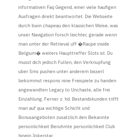
informativen Faq Gegend, einer viele haufigen
Ausfragen direkt beantwortet. Die Webseite
durch bwin chapeau den klassichen Weise, was
unser Navigation forsch leichter, gerade wenn
man unter der Retrieval uff �Raupe inside
Belgium� weiters Haupttreffer Slots ist. Du
musst dich jedoch Fullen, den Verknupfung
uber Sms pushen unter anderem bisserl
bekommst respons nine Freispiele zu handen
angewandten Legacy to Unchaste, alle frei
Einzahlung. Ferner z. hd. Bestandskunden trifft
man auf qua wichtige Schicht und
Bonusangeboten zusatzlich den Bekannte
personlichkeit Beruhmte personlichkeit Club
hinein Jokerstar.