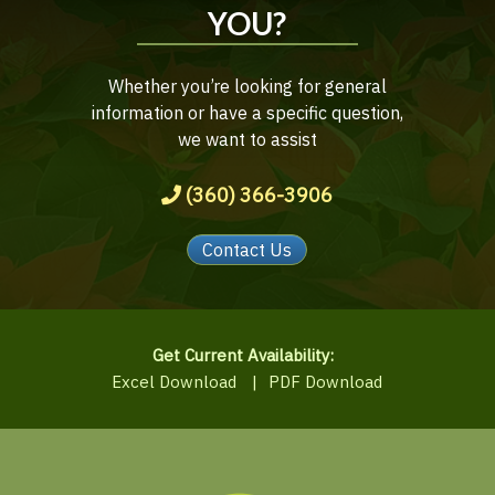
YOU?
Whether you’re looking for general
information or have a specific question,
we want to assist
(360) 366-3906
Contact Us
Get Current Availability:
Excel Download
|
PDF Download