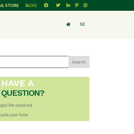
IL STORE
BLOG
HAVE A
QUESTION?
ops! We could not
ocate your form.