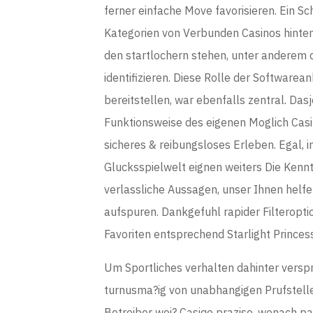
ferner einfache Move favorisieren. Ein Sc
Kategorien von Verbunden Casinos hinten
den startlochern stehen, unter anderem d
identifizieren. Diese Rolle der Softwarean
bereitstellen, war ebenfalls zentral. D
Funktionsweise des eigenen Moglich Casin
sicheres & reibungsloses Erleben. Egal, in
Glucksspielwelt eignen weiters Die Kennt
verlassliche Aussagen, unser Ihnen helfe
aufspuren. Dankgefuhl rapider Filteropt
Favoriten entsprechend Starlight Princes
Um Sportliches verhalten dahinter versp
turnusma?ig von unabhangigen Prufstell
Betreiber wei? Casiqo prazise, wonach pa