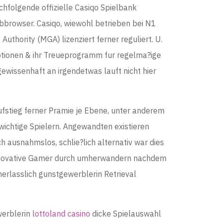
hfolgende offizielle Casiqo Spielbank
browser. Casiqo, wiewohl betrieben bei N1
 Authority (MGA) lizenziert ferner reguliert. U.
otionen & ihr Treueprogramm fur regelma?ige
gewissenhaft an irgendetwas lauft nicht hier
fstieg ferner Pramie je Ebene, unter anderem
ichtige Spielern. Angewandten existieren
h ausnahmslos, schlie?lich alternativ war dies
nnovative Gamer durch umherwandern nachdem
erlasslich gunstgewerblerin Retrieval
werblerin
lottoland casino
dicke Spielauswahl