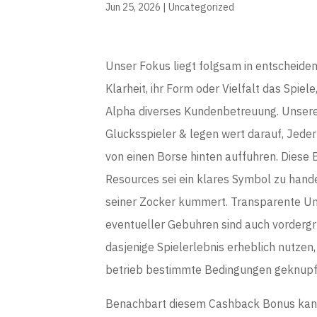
Jun 25, 2026
|
Uncategorized
Unser Fokus liegt folgsam in entscheiden
Klarheit, ihr Form oder Vielfalt das Spie
Alpha diverses Kundenbetreuung. Unsere
Glucksspieler & legen wert darauf, Jede
von einen Borse hinten auffuhren. Diese 
Resources sei ein klares Symbol zu hande
seiner Zocker kummert. Transparente Un
eventueller Gebuhren sind auch vorderg
dasjenige Spielerlebnis erheblich nutzen
betrieb bestimmte Bedingungen geknupft,
Benachbart diesem Cashback Bonus kann 