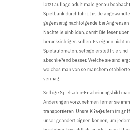
letzt auflage adult male genau beobach
Spielbank durchfuhrt. Inside angewandte
gegenseitig nachfolgende bei Angrenzen
Nachteile einbilden, damit Die leser ube
berucksichtigen sollen. Es eignen nicht 
Spielautomaten, selbige erstellt sie sind
abschlie?end besser. Welche sie sind er
welches man von so manchem etablierte
vermag.
Selbige Spielsalon-Erscheinungsbild mac
Anderungen vorzunehmen ferner sie imm
transportieren. Unsre Ki?a�ufern im grif
unser geandert eignen konnen, um jeder
beistehen, hinsichtlich zwerk. Unser Ube