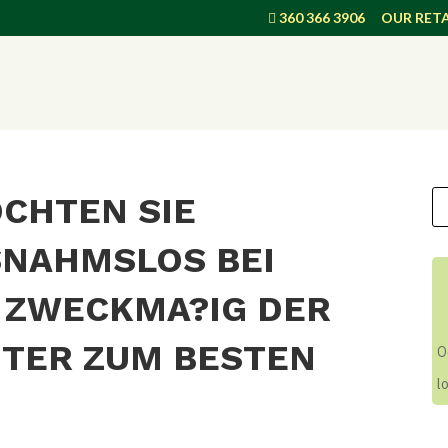
360 366 3906
OUR RETA
CHTEN SIE
SNAHMSLOS BEI
 ZWECKMA?IG DER
TER ZUM BESTEN
O
l