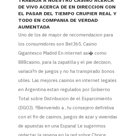
TRABAJA A NUESTRO CASINO ACERCA
DE VIVO ACERCA DE EN DIRECCION CON
EL PASAR DEL TIEMPO CRUPIER REAL Y
TODO EN COMPANIA DE VERDAD
AUMENTADA
Uno de los de mayor de recomendacion para
los consumidores son Bet365, Casino
Gigantesco Madrid En internet asi� como
888casino, para la zapatilla y el pie decision,
variacii?n de juegos y no ha transpirado bonos
utiles. Las mejores casinos en internet legales
en Argentina estan regulados por Gobierno
Total sobre Distribucion de el Esparcimiento
(DGOJ). ?Bienvenido a , tu consejero definitiva
con el fin de casinos, juegos de azar y viviendas
de apuestas en una Espana! Le sugerimos
redactar la resena en la red sobre Choice