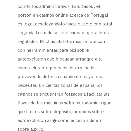
conflictos administrativos. Estudiados , el
porton en casinos online acerca de Portugal
es legal desplazandolo hacia el pelo con total
seguridad cuando se seleccionan operadores
regulados. Muchas plataformas se fabrican
con herrammientas para bici sobre
autoexclusion que bloquean arranque a tu
cuenta durante periodos determinados,
proveyendo defensa cuando de mayor una
necesitas. En Ciertas zonas de espana, los
casinos se encuentran forzados a facilitar las
llaves de las maquinas sobre autodominio igual
que limites sobre deposito, periodos sobre
autoexclusion asi� como acceso a dinero
sobre auxilio.