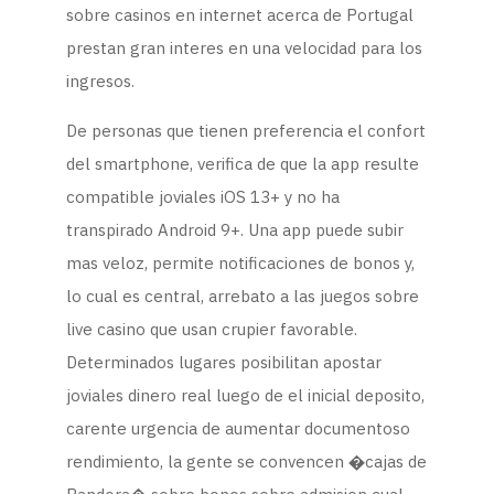
sobre casinos en internet acerca de Portugal
prestan gran interes en una velocidad para los
ingresos.
De personas que tienen preferencia el confort
del smartphone, verifica de que la app resulte
compatible joviales iOS 13+ y no ha
transpirado Android 9+. Una app puede subir
mas veloz, permite notificaciones de bonos y,
lo cual es central, arrebato a las juegos sobre
live casino que usan crupier favorable.
Determinados lugares posibilitan apostar
joviales dinero real luego de el inicial deposito,
carente urgencia de aumentar documentoso
rendimiento, la gente se convencen �cajas de