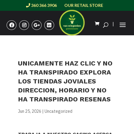
360 366 3906
OUR RETAIL STORE
|
UNICAMENTE HAZ CLIC Y NO
HA TRANSPIRADO EXPLORA
LOS TIENDAS JOVIALES
DIRECCION, HORARIO Y NO
HA TRANSPIRADO RESENAS
Jun 25, 2026
|
Uncategorized