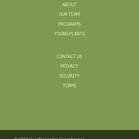
ABOUT
OUR TEAM
PROGRAMS
YOUNG PLANTS
CONTACT US
PRIVACY
SECURITY
TERMS