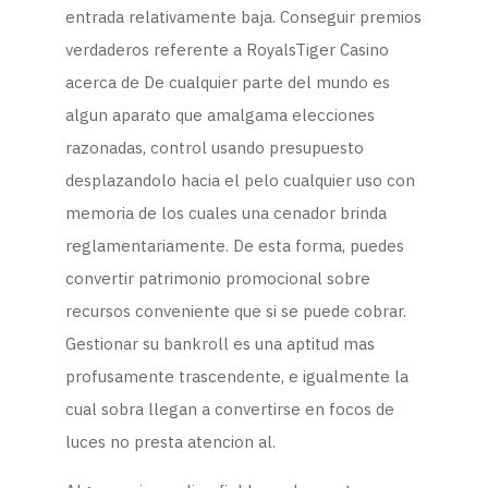
entrada relativamente baja. Conseguir premios
verdaderos referente a RoyalsTiger Casino
acerca de De cualquier parte del mundo es
algun aparato que amalgama elecciones
razonadas, control usando presupuesto
desplazandolo hacia el pelo cualquier uso con
memoria de los cuales una cenador brinda
reglamentariamente. De esta forma, puedes
convertir patrimonio promocional sobre
recursos conveniente que si se puede cobrar.
Gestionar su bankroll es una aptitud mas
profusamente trascendente, e igualmente la
cual sobra llegan a convertirse en focos de
luces no presta atencion al.