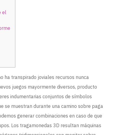
 el
forme
no ha transpirado joviales recursos nunca
nuevos juegos mayormente diversos, producto
teres indumentarias conjuntos de símbolos
ue se muestran durante una camino sobre paga
 podemos generar combinaciones en caso de que
upos.
Los tragamonedas 3D resultan máquinas