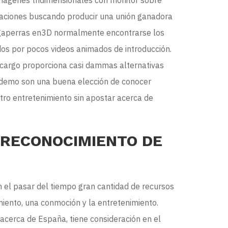
 imágenes tridimensionales con monitor sobre
maciones buscando producir una unión ganadora
agaperras en3D normalmente encontrarse los
os por pocos videos animados de introducción.
n cargo proporciona casi dammas alternativas
 demo son una buena elección de conocer
tro entretenimiento sin apostar acerca de
O RECONOCIMIENTO DE
on el pasar del tiempo gran cantidad de recursos
miento, una conmoción y la entretenimiento.
acerca de España, tiene consideración en el