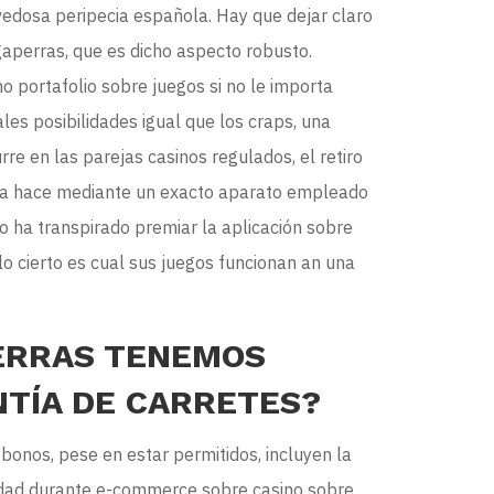
ovedosa peripecia española. Hay que dejar claro
aperras, que es dicho aspecto robusto.
no portafolio sobre juegos si no le importa
les posibilidades igual que los craps, una
rre en las parejas casinos regulados, el retiro
asa hace mediante un exacto aparato empleado
 no ha transpirado premiar la aplicación sobre
o cierto es cual sus juegos funcionan an una
ERRAS TENEMOS
TÍA DE CARRETES?
bonos, pese en estar permitidos, incluyen la
edad durante e-commerce sobre casino sobre