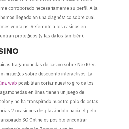
ente corroborado necesariamente su perfil. A la
, hemos llegado an una diagnóstico sobre cual
rmes ventajas. Referente a los casinos en
entran protegidos (y las datos también).
SINO
quinas tragamonedas de casino sobre NextGen
 mini juegos sobre descuento interactivos. La
gina web
posibilitan cortar nuestro giro de los
tragamonedas en línea tienen un juego de
color y no ha transpirado nuestro palo de estas
ncias 2 ocasiones desplazándolo hacia el pelo
ranspirado SG Online es posible encontrar