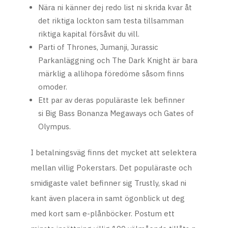
Nära ni känner dej redo list ni skrida kvar åt
det riktiga lockton sam testa tillsamman
riktiga kapital försåvit du vill.
Parti of Thrones, Jumanji, Jurassic
Parkanläggning och The Dark Knight är bara
märklig a allihopa föredöme såsom finns
omoder.
Ett par av deras populäraste lek befinner
si Big Bass Bonanza Megaways och Gates of
Olympus.
I betalningsväg finns det mycket att selektera
mellan villig Pokerstars. Det populäraste och
smidigaste valet befinner sig Trustly, skad ni
kant även placera in samt ögonblick ut deg
med kort sam e-plånböcker. Postum ett