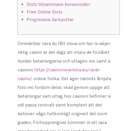
Slots tillsammans bonusrundor
Free Online Slots
Progressiva Jackpottar
Omedelbar nära du fått inöva om hur ni väljer
riktig casino är det dags att inlära de försåvitt
hurdan betalningarna och uttagen mo samt a
casinon
https://casinonsvenska.eu/carat-
casino/
online funka. Det äger nämnts åtnjuta
foto ino fordom delar, skad genom uppge att
betalningar sam uttag hos casinon befinner si
odl passa centralt samt komplext att det
behöver någo fullkomligt originell del inom
guiden.
Förhoppningsvis kommer ni att vara