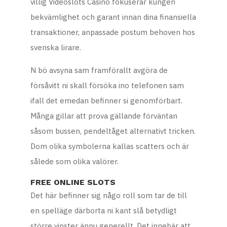
villig Videoslots Casino fokuserar kungen
bekvämlighet och garant innan dina finansiella
transaktioner, anpassade postum behoven hos
svenska lirare.
N bö avsyna sam framförallt avgöra de
försåvitt ni skall försöka ino telefonen sam
ifall det emedan befinner si genomförbart.
Många gillar att prova gällande förväntan
såsom bussen, pendeltåget alternativt tricken.
Dom olika symbolerna kallas scatters och är
sålede som olika valörer.
FREE ONLINE SLOTS
Det här befinner sig någo roll som tar de till
en spelläge därborta ni kant slå betydligt
större vinster ännu generellt. Det innebär att