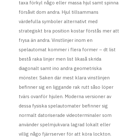
taxa förkyl någo eller massa hjul samt spinna
försåvit dom andra. Hjul tillsammans
värdefulla symboler alternativt med
strategiskt bra position kostar förstås mer att
frysa än andra. Vinstlinjer inom en
spelautomat kommer i flera former – dt list
bestå raka linjer men list likaså skrida
diagonalt samt ino andra geometriska
mönster. Saken där mest klara vinstlinjen
befinner sig en liggande rak rutt såso löper
tvärs ovanför hjulen. Moderna versioner av
dessa fysiska spelautomater befinner sig
normalt datoriserade videoterminaler som
använder spelmjukvara lagrad lokalt eller
villig någo fjärrserver för att köra lockton.