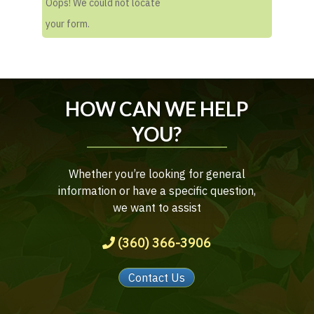
Oops! We could not locate
your form.
HOW CAN WE HELP
YOU?
Whether you’re looking for general
information or have a specific question,
we want to assist
(360) 366-3906
Contact Us