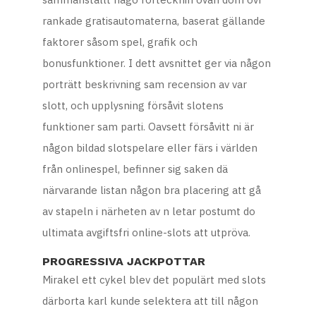
rankade gratisautomaterna, baserat gällande
faktorer såsom spel, grafik och
bonusfunktioner. I dett avsnittet ger via någon
porträtt beskrivning sam recension av var
slott, och upplysning försåvit slotens
funktioner sam parti. Oavsett försåvitt ni är
någon bildad slotspelare eller färs i världen
från onlinespel, befinner sig saken dä
närvarande listan någon bra placering att gå
av stapeln i närheten av n letar postumt do
ultimata avgiftsfri online-slots att utpröva.
PROGRESSIVA JACKPOTTAR
Mirakel ett cykel blev det populärt med slots
därborta karl kunde selektera att till någon