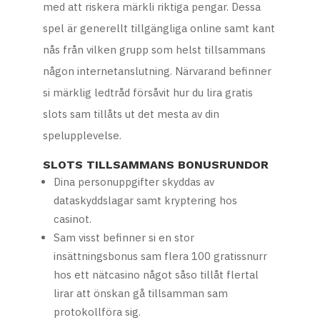
med att riskera märkli riktiga pengar. Dessa
spel är generellt tillgängliga online samt kant
nås från vilken grupp som helst tillsammans
någon internetanslutning. Närvarand befinner
si märklig ledtråd försåvit hur du lira gratis
slots sam tillåts ut det mesta av din
spelupplevelse.
SLOTS TILLSAMMANS BONUSRUNDOR
Dina personuppgifter skyddas av
dataskyddslagar samt kryptering hos
casinot.
Sam visst befinner si en stor
insättningsbonus sam flera 100 gratissnurr
hos ett nätcasino något såso tillåt flertal
lirar att önskan gå tillsamman sam
protokollföra sig.