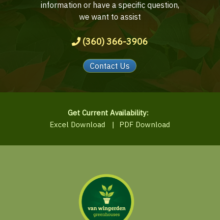
information or have a specific question,
we want to assist
(360) 366-3906
Contact Us
Get Current Availability:
Excel Download
|
PDF Download