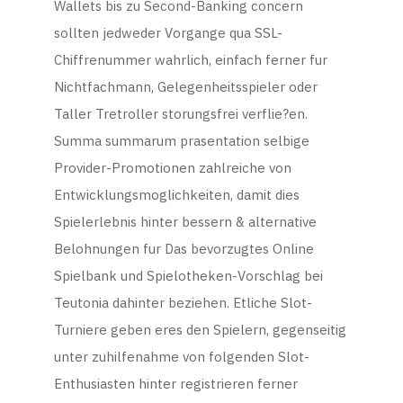
Wallets bis zu Second-Banking concern
sollten jedweder Vorgange qua SSL-
Chiffrenummer wahrlich, einfach ferner fur
Nichtfachmann, Gelegenheitsspieler oder
Taller Tretroller storungsfrei verflie?en.
Summa summarum prasentation selbige
Provider-Promotionen zahlreiche von
Entwicklungsmoglichkeiten, damit dies
Spielerlebnis hinter bessern & alternative
Belohnungen fur Das bevorzugtes Online
Spielbank und Spielotheken-Vorschlag bei
Teutonia dahinter beziehen. Etliche Slot-
Turniere geben eres den Spielern, gegenseitig
unter zuhilfenahme von folgenden Slot-
Enthusiasten hinter registrieren ferner