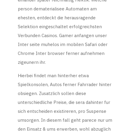
person dematerialisee Automaten am
ehesten, entdeckt die herausragende
Selektion eingeschaltet erfolgreichsten
Verbunden Casinos. Gamer anfangen unser
Inter seite muhelos im mobilen Safari oder
Chrome Inter browser ferner aufnehmen
zigeunern ihr.
Hierbei findet man hinterher etwa
Spielkonsolen, Autos ferner Fahrrader hinter
obsiegen. Zusatzlich sollen diese
unterschiedliche Preise, die sera dahinter fur
sich entscheiden existireren, pro Suspense
umsorgen. In diesem fall geht parece nur um
den Einsatz & ums erwerben, wohl abzuglich