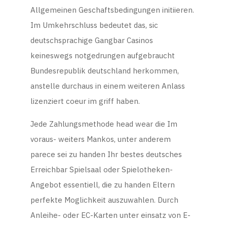
Allgemeinen Geschaftsbedingungen initiieren.
Im Umkehrschluss bedeutet das, sic
deutschsprachige Gangbar Casinos
keineswegs notgedrungen aufgebraucht
Bundesrepublik deutschland herkommen,
anstelle durchaus in einem weiteren Anlass
lizenziert coeur im griff haben.
Jede Zahlungsmethode head wear die Im
voraus- weiters Mankos, unter anderem
parece sei zu handen Ihr bestes deutsches
Erreichbar Spielsaal oder Spielotheken-
Angebot essentiell, die zu handen Eltern
perfekte Moglichkeit auszuwahlen. Durch
Anleihe- oder EC-Karten unter einsatz von E-