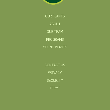
OUR PLANTS
ABOUT
OUR TEAM
PROGRAMS
YOUNG PLANTS
CONTACT US
PRIVACY
SECURITY
TERMS