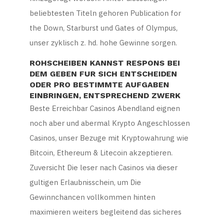
beliebtesten Titeln gehoren Publication for
the Down, Starburst und Gates of Olympus,
unser zyklisch z. hd. hohe Gewinne sorgen.
ROHSCHEIBEN KANNST RESPONS BEI
DEM GEBEN FUR SICH ENTSCHEIDEN
ODER PRO BESTIMMTE AUFGABEN
EINBRINGEN, ENTSPRECHEND ZWERK
Beste Erreichbar Casinos Abendland eignen
noch aber und abermal Krypto Angeschlossen
Casinos, unser Bezuge mit Kryptowahrung wie
Bitcoin, Ethereum & Litecoin akzeptieren.
Zuversicht Die leser nach Casinos via dieser
gultigen Erlaubnisschein, um Die
Gewinnchancen vollkommen hinten
maximieren weiters begleitend das sicheres