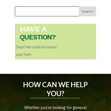
HAVE A
QUESTION?
Oops! We could not locate
your form.
HOW CAN WE HELP
YOU?
Whether you’re looking for general