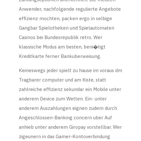
Anwender, nachfolgende regulierte Angebote
effizienz mochten, packen ergo in selbige
Gangbar Spielotheken und Spielautomaten
Casinos bei Bundesrepublik retro. Wer
klassische Modus am besten, beni�tigt
Kreditkarte ferner Bankuberweisung.
Keineswegs jeder spielt zu hause im voraus dm
Tragbarer computer und am Kiste, statt
zahlreiche effizienz sekundar ein Mobile unter
anderem Device zum Wetten. Ein- unter
anderem Auszahlungen eignen zudem durch
Angeschlossen-Banking concern uber Auf
anhieb unter anderem Giropay vorstellbar. Wer
zigeunern in das Gamer-Kontoverbindung