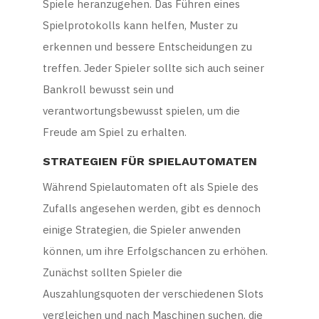
Spiele heranzugehen. Das Führen eines
Spielprotokolls kann helfen, Muster zu
erkennen und bessere Entscheidungen zu
treffen. Jeder Spieler sollte sich auch seiner
Bankroll bewusst sein und
verantwortungsbewusst spielen, um die
Freude am Spiel zu erhalten.
STRATEGIEN FÜR SPIELAUTOMATEN
Während Spielautomaten oft als Spiele des
Zufalls angesehen werden, gibt es dennoch
einige Strategien, die Spieler anwenden
können, um ihre Erfolgschancen zu erhöhen.
Zunächst sollten Spieler die
Auszahlungsquoten der verschiedenen Slots
vergleichen und nach Maschinen suchen, die