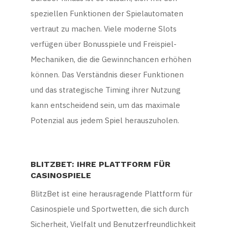
speziellen Funktionen der Spielautomaten
vertraut zu machen. Viele moderne Slots
verfügen über Bonusspiele und Freispiel-
Mechaniken, die die Gewinnchancen erhöhen
können. Das Verständnis dieser Funktionen
und das strategische Timing ihrer Nutzung
kann entscheidend sein, um das maximale
Potenzial aus jedem Spiel herauszuholen.
BLITZBET: IHRE PLATTFORM FÜR
CASINOSPIELE
BlitzBet ist eine herausragende Plattform für
Casinospiele und Sportwetten, die sich durch
Sicherheit, Vielfalt und Benutzerfreundlichkeit