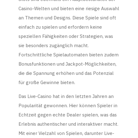
Casino-Welten und bieten eine riesige Auswahl
an Themen und Designs. Diese Spiele sind oft
einfach zu spielen und erfordern keine
speziellen Fähigkeiten oder Strategien, was
sie besonders zugänglich macht.
Fortschrittliche Spielautomaten bieten zudem
Bonusfunktionen und Jackpot-Möglichkeiten,
die die Spannung erhöhen und das Potenzial
für große Gewinne bieten.
Das Live-Casino hat in den letzten Jahren an
Popularität gewonnen. Hier können Spieler in
Echtzeit gegen echte Dealer spielen, was das
Erlebnis authentischer und interaktiver macht.
Mit einer Vielzahl von Spielen, darunter Live-