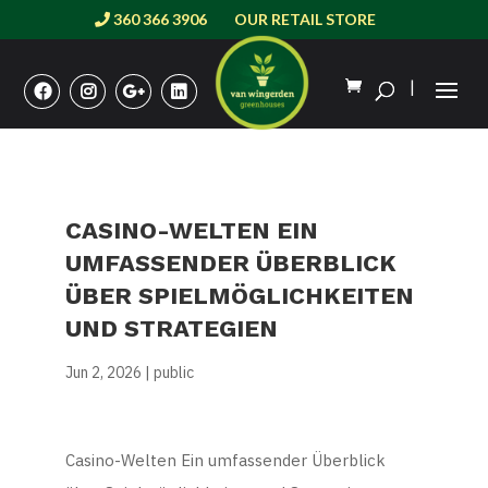
360 366 3906
OUR RETAIL STORE
|
CASINO-WELTEN EIN
UMFASSENDER ÜBERBLICK
ÜBER SPIELMÖGLICHKEITEN
UND STRATEGIEN
Jun 2, 2026
|
public
Casino-Welten Ein umfassender Überblick