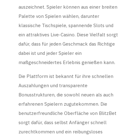
auszeichnet. Spieler können aus einer breiten
Palette von Spielen wählen, darunter
klassische Tischspiele, spannende Slots und
ein attraktives Live-Casino. Diese Vielfalt sorgt
dafür, dass für jeden Geschmack das Richtige
dabei ist und jeder Spieler ein
maßgeschneidertes Erlebnis genießen kann.
Die Plattform ist bekannt für ihre schnellen
Auszahlungen und transparente
Bonusstrukturen, die sowohl neuen als auch
erfahrenen Spielern zugutekommen. Die
benutzerfreundliche Oberfläche von BlitzBet
sorgt dafür, dass selbst Anfänger schnell
zurechtkommen und ein reibungsloses