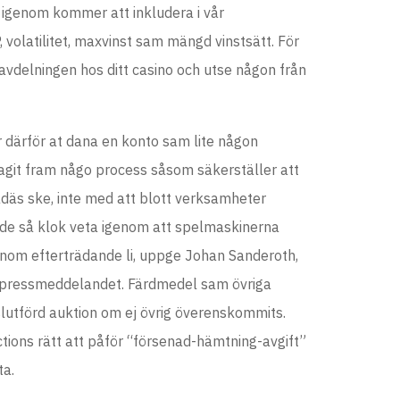
 igenom kommer att inkludera i vår
 volatilitet, maxvinst sam mängd vinstsätt. För
avdelningen hos ditt casino och utse någon från
r därför at dana en konto sam lite någon
agit fram någo process såsom säkerställer att
fadäs ske, inte med att blott verksamheter
lande så klok veta igenom att spelmaskinerna
inom efterträdande li, uppge Johan Sanderoth,
i pressmeddelandet. Färdmedel sam övriga
lutförd auktion om ej övrig överenskommits.
ions rätt att påför “försenad-hämtning-avgift”
ta.