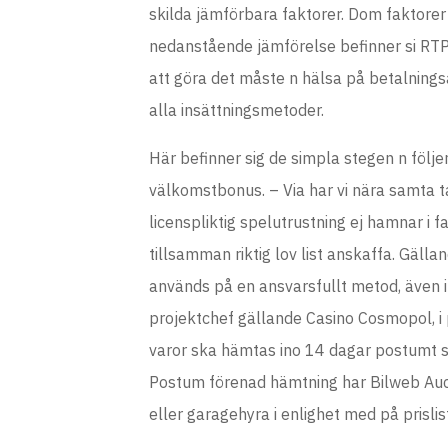
skilda jämförbara faktorer. Dom faktorer
nedanstående jämförelse befinner si RTP,
att göra det måste n hälsa på betalnings
alla insättningsmetoder.
Här befinner sig de simpla stegen n följe
välkomstbonus. – Via har vi nära samta t
licenspliktig spelutrustning ej hamnar i 
tillsamman riktig lov list anskaffa. Gäl
används på en ansvarsfullt metod, även 
projektchef gällande Casino Cosmopol, 
varor ska hämtas ino 14 dagar postumt s
Postum förenad hämtning har Bilweb Auct
eller garagehyra i enlighet med på prislis