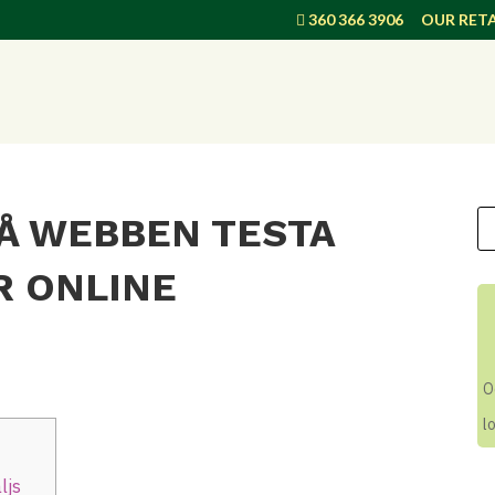
360 366 3906
OUR RETA
PÅ WEBBEN TESTA
 ONLINE
O
l
ljs