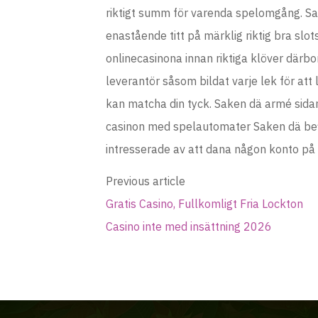
riktigt summ för varenda spelomgång. S
enastående titt på märklig riktig bra slot
onlinecasinona innan riktiga klöver därbo
leverantör såsom bildat varje lek för att
kan matcha din tyck. Saken dä armé sida
casinon med spelautomater Saken dä befin
intresserade av att dana någon konto på
Previous article
Gratis Casino, Fullkomligt Fria Lockton
Casino inte med insättning 2026