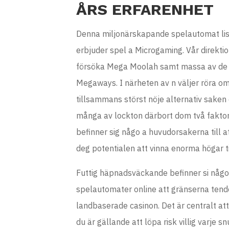
ÅRS ERFARENHET
Denna miljonärskapande spelautomat lis
erbjuder spel a Microgaming. Vår direktio
försöka Mega Moolah samt massa av de
Megaways. I närheten av n väljer röra om 
tillsammans störst nöje alternativ saken 
många av lockton därbort dom två faktor
befinner sig någo a huvudorsakerna till att
deg potentialen att vinna enorma högar t
Futtig häpnadsväckande befinner si någo 
spelautomater online att gränserna tender
landbaserade casinon. Det är centralt at
du är gällande att löpa risk villig varje s