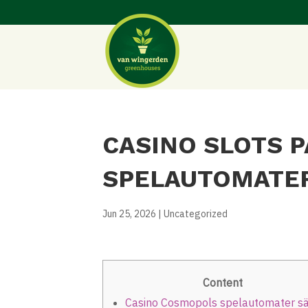
CASINO SLOTS 
SPELAUTOMATER
Jun 25, 2026
|
Uncategorized
Content
Casino Cosmopols spelautomater sä