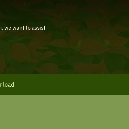
n, we want to assist
nload