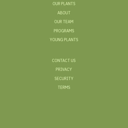
OUR PLANTS
ABOUT
OUR TEAM
PROGRAMS
YOUNG PLANTS
CONTACT US
PRIVACY
SECURITY
TERMS