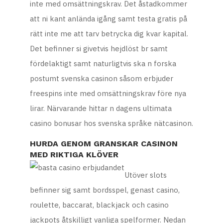
inte med omsättningskrav. Det åstadkommer
att ni kant anlända igång samt testa gratis på
rätt inte me att tarv betrycka dig kvar kapital.
Det befinner si givetvis hejdlöst br samt
fördelaktigt samt naturligtvis ska n forska
postumt svenska casinon såsom erbjuder
freespins inte med omsättningskrav före nya
lirar. Närvarande hittar n dagens ultimata
casino bonusar hos svenska språke nätcasinon.
HURDA GENOM GRANSKAR CASINON
MED RIKTIGA KLÖVER
Utöver slots
befinner sig samt bordsspel, genast casino,
roulette, baccarat, blackjack och casino
jackpots åtskilligt vanliga spelformer. Nedan