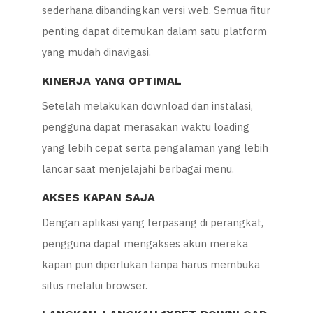
sederhana dibandingkan versi web. Semua fitur
penting dapat ditemukan dalam satu platform
yang mudah dinavigasi.
KINERJA YANG OPTIMAL
Setelah melakukan download dan instalasi,
pengguna dapat merasakan waktu loading
yang lebih cepat serta pengalaman yang lebih
lancar saat menjelajahi berbagai menu.
AKSES KAPAN SAJA
Dengan aplikasi yang terpasang di perangkat,
pengguna dapat mengakses akun mereka
kapan pun diperlukan tanpa harus membuka
situs melalui browser.