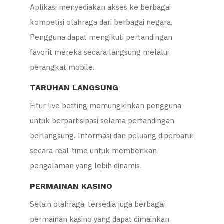
Aplikasi menyediakan akses ke berbagai
kompetisi olahraga dari berbagai negara.
Pengguna dapat mengikuti pertandingan
favorit mereka secara langsung melalui
perangkat mobile.
TARUHAN LANGSUNG
Fitur live betting memungkinkan pengguna
untuk berpartisipasi selama pertandingan
berlangsung. Informasi dan peluang diperbarui
secara real-time untuk memberikan
pengalaman yang lebih dinamis.
PERMAINAN KASINO
Selain olahraga, tersedia juga berbagai
permainan kasino yang dapat dimainkan