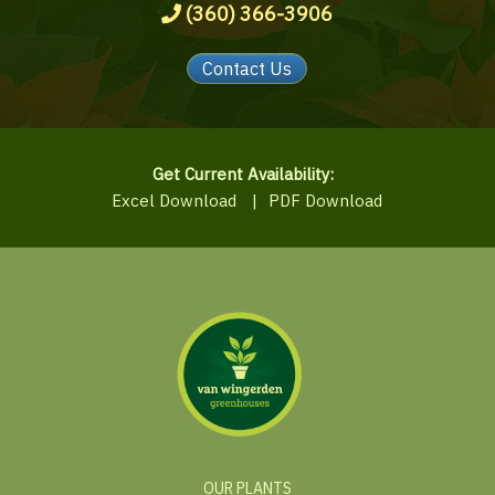
(360) 366-3906
Contact Us
Get Current Availability:
Excel Download
|
PDF Download
OUR PLANTS