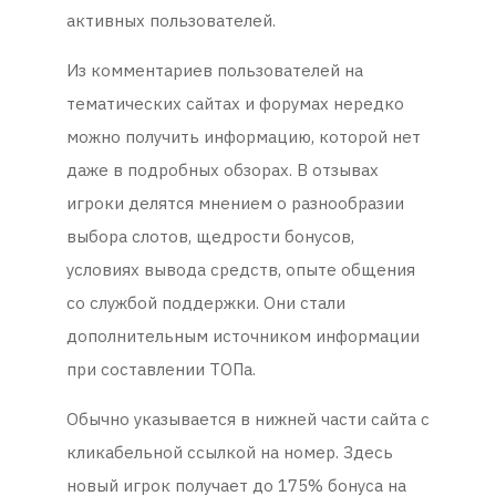
активных пользователей.
Из комментариев пользователей на
тематических сайтах и форумах нередко
можно получить информацию, которой нет
даже в подробных обзорах. В отзывах
игроки делятся мнением о разнообразии
выбора слотов, щедрости бонусов,
условиях вывода средств, опыте общения
со службой поддержки. Они стали
дополнительным источником информации
при составлении ТОПа.
Обычно указывается в нижней части сайта с
кликабельной ссылкой на номер. Здесь
новый игрок получает до 175% бонуса на