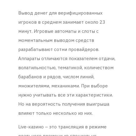
Вывод денег для верифицированных
игроков в среднем занимает около 23
минут. Игровые автоматы и слоты с
моментальным выводом средств
разрабатывают сотни провайдеров.
Аппараты отличаются показателем отдачи,
волатильностью, тематикой, количеством
барабанов и рядов, числом линий,
множителями, механиками. При выборе
нужно учитывать все эти характеристики.
Но на вероятность получения выигрыша
влияют только несколько из них.
Live-казино – это трансляция в режиме
реального времени из специально