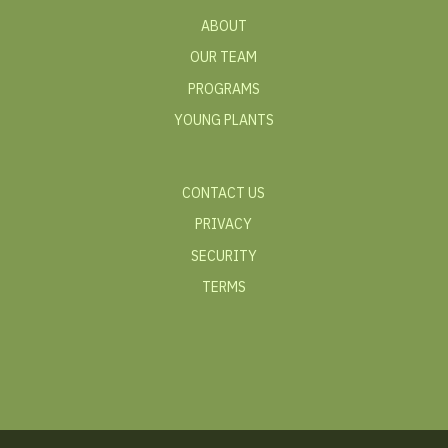
ABOUT
OUR TEAM
PROGRAMS
YOUNG PLANTS
CONTACT US
PRIVACY
SECURITY
TERMS